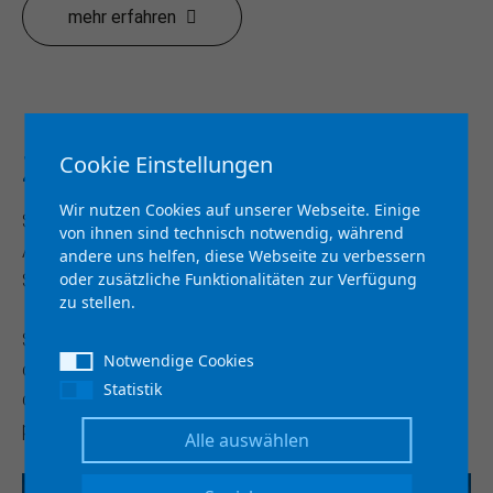
mehr erfahren
ZAUG Angebote
Cookie Einstellungen
Wir nutzen Cookies auf unserer Webseite. Einige
Sie suchen eine Weiterbildung oder einen
von ihnen sind technisch notwendig, während
Ausbildungsplatz? Sie haben Fragen, wie es nach der
andere uns helfen, diese Webseite zu verbessern
oder zusätzliche Funktionalitäten zur Verfügung
Schule weitergehen könnte?
zu stellen.
Sie sind ein Unternehmen und suchen Fachkräfte
Notwendige Cookies
oder suchen Unterstützung bei der Bewältigung des
Statistik
digitalen Wandels? Dann finden Sie bei uns das
passende Angebot
Alle auswählen