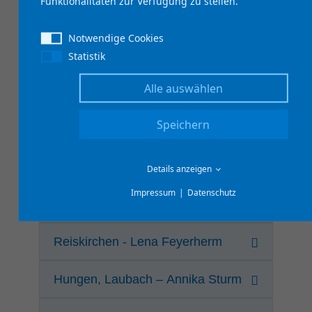
Funktionalitäten zur Verfügung zu stellen.
Notwendige Cookies
Lollar, Wettenberg – Sarah Arendt
Statistik
Grünberg – Lilian Lamadieu
Alle auswählen
Linden, Langgöns – Laura
Speichern
Thieringer
Buseck – Leticia Gobet
Details anzeigen
Impressum
Datenschutz
Allendorf – Lucas Richter
Reiskirchen - Lena Feyerherm
Hungen, Laubach – Annika Sturm