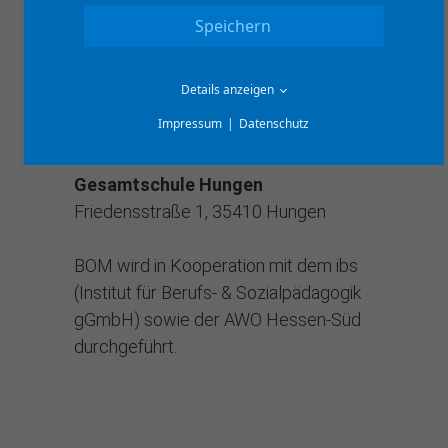
Gesamtschule Busecker Tal
Speichern
Grüner Weg 3, 35418 Buseck
Details anzeigen
Gesamtschule Gleiberger Land
Impressum
Datenschutz
Schaal 60, 35435 Wettenberg
Gesamtschule Hungen
Friedensstraße 1, 35410 Hungen
BOM wird in Kooperation mit dem ibs
(Institut für Berufs- & Sozialpädagogik
gGmbH) sowie der AWO Hessen-Süd
durchgeführt.