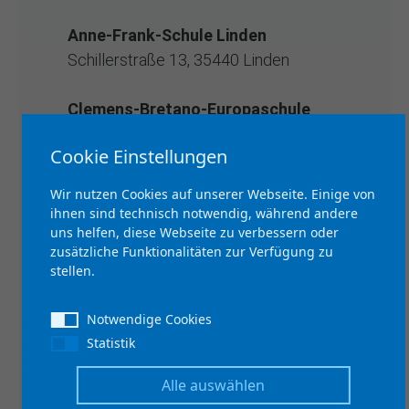
Anne-Frank-Schule Linden
Schillerstraße 13, 35440 Linden
Clemens-Bretano-Europaschule
Lollar
Cookie Einstellungen
Ostendstraße 2, 35457 Lollar
Wir nutzen Cookies auf unserer Webseite. Einige von
Clemens-Bretano-Europaschule -
ihnen sind technisch notwendig, während andere
Standort Allendorf
uns helfen, diese Webseite zu verbessern oder
zusätzliche Funktionalitäten zur Verfügung zu
Am Kinnwald 11, 35469 Allendorf
stellen.
/Lmd.
Notwendige Cookies
Dietrich-Bonhoeffer-Schule Lich
Statistik
Dietrich-Bonhoeffer-Straße 2,
35423 Lich
Alle auswählen