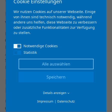
Cookie Einstellungen
Wir nutzen Cookies auf unserer Webseite. Einige
Unsere Anwendungsbereiche
von ihnen sind technisch notwendig, während
von KI im Technologiefeld
andere uns helfen, diese Webseite zu verbessern
oder zusätzliche Funktionalitäten zur Verfügung
zu stellen.
Bilderkennung und -identifizierung sowie
Computervision, Datenmanagement und -analyse,
Notwendige Cookies
Mensch-Maschine-Interaktion und
Statistik
Assistenzsysteme, Sensorik und Kommunikation,
Sprach- und Textverstehen, Virtuelle und erweiterte
Alle auswählen
Realität
Speichern
Blick in die Zukunft im Thema
KI
Details anzeigen
Unsere IT-Anwendungsbereiche im Technologiefeld
Impressum
Datenschutz
umfassen eine breite Palette, darunter Bilderkennung