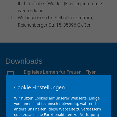
Ihr beruflicher (Wieder-)Einstieg unterstützt
werden kann
Wir besuchen das Selbstlernzentrum,
Reichenberger Str. 15, 35396 Gießen.
Downloads
Digitales Lernen für Frauen - Flyer
-
988.60 KB
Flyer des Projekts
Cookie Einstellungen
Digitales Lernen für Frauen - Handzettel
-
Wir nutzen Cookies auf unserer Webseite. Einige
1.55 MB
von ihnen sind technisch notwendig, während
andere uns helfen, diese Webseite zu verbessern
Handzettel des Projekts
oder zusätzliche Funktionalitäten zur Verfügung