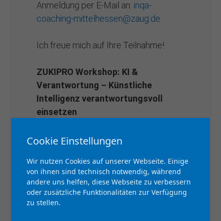
Anmeldung per E-Mail an:
inqa-
coaching-mittelhessen@zaug.de
Ich freue mich auf Ihre Teilnahme!
ZUKIPRO Workshop: KI &
Verantwortung – Künstliche
Intelligenz verantwortungsvoll
einsetzen
Künstliche Intelligenz bietet enorme
Cookie Einstellungen
Chancen für Unternehmen –
Wir nutzen Cookies auf unserer Webseite. Einige
gleichzeitig wirft ihr Einsatz Fragen zu
von ihnen sind technisch notwendig, während
Fairness, Transparenz und
andere uns helfen, diese Webseite zu verbessern
Verantwortung auf. In diesem
oder zusätzliche Funktionalitäten zur Verfügung
zu stellen.
interaktiven Workshop des
Zukunftszentrums ZUKIPRO lernen die